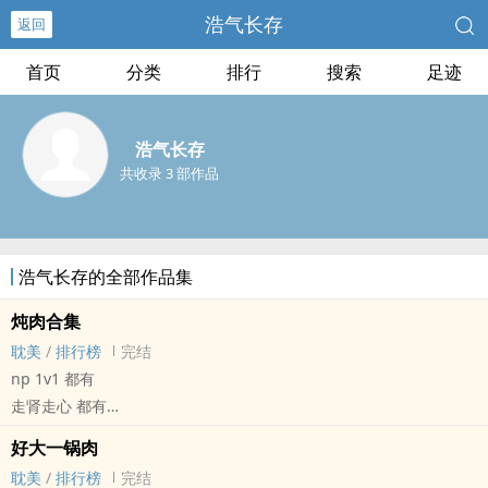
浩气长存
返回
首页
分类
排行
搜索
足迹
浩气长存
共收录 3 部作品
浩气长存的全部作品集
炖肉合集
耽美
/
排行榜
完结
np 1v1 都有
走肾走心 都有
一切看心情
好大一锅肉
没三观 解压的产物 别当真
耽美
/
排行榜
完结