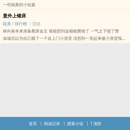
一些搞黄的小短篇
意外上错床
耽美
/
排行榜
完结
林向南本来准备爬床金主 谁能想到这都能爬错了 一气之下报了警
渝城北以为自己睡了一个送上门小浪货 没想到一觉起来被小浪货报警
告了
有剧情 有肉
首页
阅读记录
搜索小说
顶部