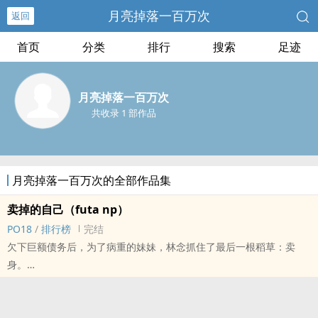
月亮掉落一百万次
返回
首页
分类
排行
搜索
足迹
月亮掉落一百万次
共收录 1 部作品
月亮掉落一百万次的全部作品集
卖掉的自己（futa np）
PO18
/
排行榜
完结
欠下巨额债务后，为了病重的妹妹，林念抓住了最后一根稻草：卖
身。
再通过学姐的“帮助”下，林念进入了一个隐秘的俱乐部。并下载了专
属的一种‍性‌‎‌爱‌‍‎app，下载之后就可以看见发帖人的求助，他们大多会
明码标价一笔佣金，而自己的身体，就是最好的商品。