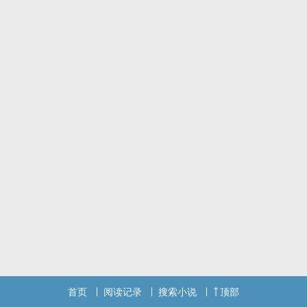
林念清晰的看着自己不断堕落在深渊之中。
（注意事项）
1.此文为np主受文，Nv1
2.有骨科（亲的）
3.有些虐受
‌‍高‍H‍‎‌NPfuta百合
首页
阅读记录
搜索小说
顶部