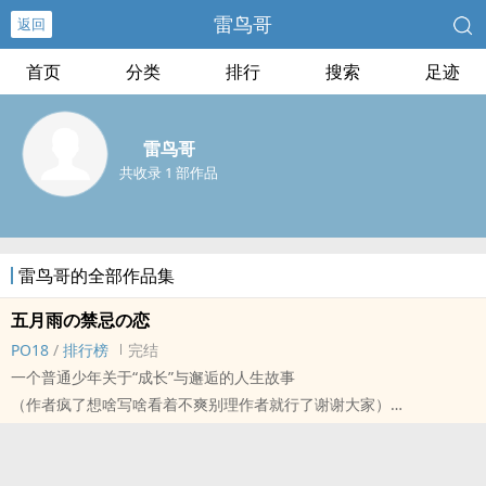
雷鸟哥
返回
首页
分类
排行
搜索
足迹
雷鸟哥
共收录 1 部作品
雷鸟哥的全部作品集
五月雨の禁忌の恋
PO18
/
排行榜
完结
一个普通少年关于“成长”与邂逅的人生故事
（作者疯了想啥写啥看着不爽别理作者就行了谢谢大家）
简体版科幻年上年下青梅竹马