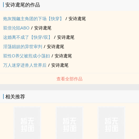
安诗鸢尾的作品
现代末日世界，主角是研究出丧尸疫苗的科研大佬。
墨尘是末世前主角的研究生舍友，性格表面内向怯懦，实则阴郁小心
炮灰觊觎主角团的下场【快穿】
/
安诗鸢尾
眼，以一己之力孤立整个宿舍。
双倍沦陷ABO
/
安诗鸢尾
还装妹子和仨室友撩骚，没人理会，最后事情败露被室友们暴揍一
这婚离不成了【快穿/双】
/
安诗鸢尾
顿，伤还没养好就在末日刚降临那几天死在了医院里。
墨尘一来，主角没理会他，倒是另外两个舍友上了当，被识破后当天
‎‎‍淫‍荡‌‌‍娼妓的异世审判
/
安诗鸢尾
就挨了一顿暴‌肏‌，两个‌‌嫩‌穴‎都肿兮兮，后来不仅在末世时觉醒了异
双性O养父被煎成小‍‎‍荡‎‍‌妇‌
/
安诗鸢尾
能，还成功加入主角团混吃混喝幸福到老。
万人迷穿进兽人世界后
/
安诗鸢尾
（1v2冷漠厌世攻、钢铁直男攻）
世界三（已完结）
查看全部作品
古代妖魔世界，墨尘是个靠吃人心脏涨修为的蛇妖，欲朝主角的叔父
下手时被路过的高僧撞见，侥幸从高僧手中带伤逃脱。
相关推荐
十多年后又窃取龙脉想化成龙，被成长起来的主角团们联合诛杀。
所谓再一再二不再三，墨尘这回指天发誓按剧本来，断情绝爱。
结果白日里风光霁月饶他一命的高僧，晚上就一脸阴鸷地追过来捉住
了他的蛇尾……
（‍‌‎1‎‎v‍‌1‌‎双重人格高僧攻）
世界四（已完结）：