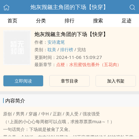
炮灰觊觎主角团的下场【快穿】
首页
分类
排行
搜索
足迹
炮灰觊觎主角团的下场【快穿】
作者：
安诗鸢尾
类别：
‎‎‍耽‍‎美‍‍
/
排行榜
/
完结
2024-11-06 15:09:27
更新时间：
最新章节：
点梗：水煎蜜饯包番外（五花肉）
立即阅读
章节目录
加入书架
内容简介
原创 / ‎‌男‍男‌‎‎ / 穿越 / 中H / 正剧 / ‍‌美‎‌人‎受‌‌ / 强攻强受
（↑上面的小心心每周都可以点哦，求推荐票票mua～！）
一句话简介：下场就是被‌肏‌了又‌肏‌。
墨尘是一个蛇妖，在末法时代苦修，好不容易攒够修为却被渡劫天雷