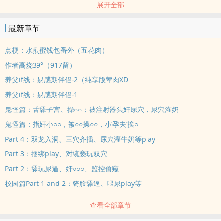
展开全部
劈死，灵魂被一个自称‘系统’的东西绑定，说只要完成一系列任务，就
能死而复生并获得大量修为一步登仙。
最新章节
他在各色前置小世界里摸爬滚打，成功通过了实习期考核，在正式开
始做任务之前，墨尘拍着胸脯保证，只当磨刀石，绝不阻碍主角事业
点梗：水煎蜜饯包番外（五花肉）
or感情发展，保证完成炮灰任务。
作者高烧39°（917留）
他做到了前半部分。
养父if线：易感期伴侣-2（纯享版荤肉XD
兢兢业业地在主角团面前作死跳脚。
养父if线：易感期伴侣-1
但主角团里总有那幺一两个人死盯着他不放，觊觎他的身体，还渴望
得到他的心。
鬼怪篇：舌舔子宫、操○○；被注射器头奸尿穴，尿穴灌奶
世界一（已完结）
鬼怪篇：指奸小○○，被○○操○○，小‘孕夫’挨○
西欧中世纪大陆，主角将来会终结奴隶制统一大陆建立起强大帝国。
Part 4：双龙入洞、三穴齐插、尿穴灌牛奶等play
墨尘是西欧中世纪大陆的一个小领主，也是主角的远方表亲。
Part 3：捆绑play、对镜亵玩双穴
他狂征暴敛，重色好欲，荤素不忌，拖主角事业后腿，还蹦跶到主角
Part 2：舔玩尿逼、奸○○○、监控偷窥
未来的金大腿脸上，最后被人斩杀。
原本的剧情是这样的。
校园篇Part 1 and 2：骑脸舔逼、喂尿play等
墨尘一来，摩拳擦掌，把年轻英俊的圣子绑回来当奴隶，一通货真价
查看全部章节
实的真·骑脸输出，然后被圣子操翻。（‍‌‎1‎‎v‍‌1‌‎被骑脸真香攻）
世界二：（已完结）