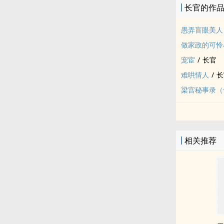
长官的作
晚上还给他讲
TAG：甜肉，
愚弄盲眼美人
【预收二】南
做家政的可怜
是江南一对样
宠宦
/
长官
难哄情人
/
长
梁宫秘事录（
相关推荐