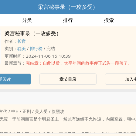
梁宫秘事录（一攻多受）
分类
排行
搜索
梁宫秘事录（一攻多受）
作者：
长官
类别：
耽美
/
排行榜
/
完结
2024-11-06 15:10:39
更新时间：
最新章节：
完结章：自此以后，太平年间的故事便正式告一段落了。
即阅读
章节目录
加入
 古代 / 中H / 正剧 / 美人受 / 腹黑攻
无渡，于前朝而言是个明君圣主，然龙有逆鳞不允忤逆，内阁空置，朝中
梁王的确是个不好侍奉的君主，喜怒无常、悍厉少仁，往往一言不发时更