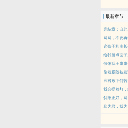
惊。
〖喜怒无常心
最新章节
tag：宫斗
注：视角不定
完结章：自此
作者坑品不错
卿卿，不要再
出场顺序：
这孩子和南长
一、明月薄：
给我留点面子
二、沈少玄：
三、嘴硬心狠
保佑我王事事
四、容山意：
偷着跟随被发
五、屠龙战神
宸君殿下何苦
六、眼盲东瀛
我会提着灯，
七、心中有丘
斜阳正好，卿
【预收一】做
李鱼是个可怜
您为君，我为
没爹没妈，高
老板在床上操
让他回到学校读