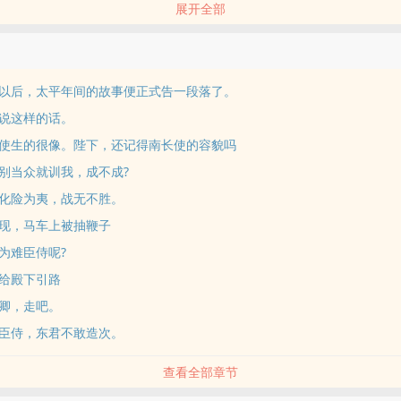
展开全部
狠手黑皇帝攻x后宫各类型美人受〗
、美人受、sm、sp、鞭穴、放置、露出等。
，是一本偏群像涩涩文，因为作者颜控所以受君们全是美人，xp会比较
以后，太平年间的故事便正式告一段落了。
，日更不断，在完结前不会入v，追连载的宝宝可以收藏一下。
说这样的话。
使生的很像。陛下，还记得南长使的容貌吗
自卑内向，但床上乖乖听话小可怜。
别当众就训我，成不成?
骄傲又锋芒毕露，嘴硬心软所以总被梁王捏着软处欺负的傻儿子。
的贵君九方竫和他的骄矜（存疑）小凤凰南迢
化险为夷，战无不胜。
前夫哥被梁王设计鲨掉，自己也被强制爱的清冷美人。
现，马车上被抽鞭子
美艳毒蛇系美人小妈
为难臣侍呢?
神子x钓系神侍
给殿下引路
壑，眉目做山河，但与梁王兰因絮果的君后。（君后只有剧情章没有涩涩
卿，走吧。
家政的可怜小男孩（已经开始更啦）
的小男孩。
臣侍，东君不敢造次。
中辍学，十几岁的年纪被迫出来卖身养活自己，却被金主老板看中买回家中
查看全部章节
他操的的很重，但又对他很好。
书，前提是每天早上光着屁股给老板‍‎口‍‎‌交‍。