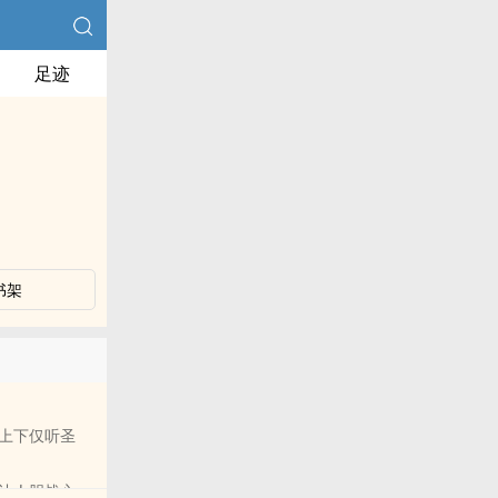
足迹
书架
上下仅听圣
让人胆战心