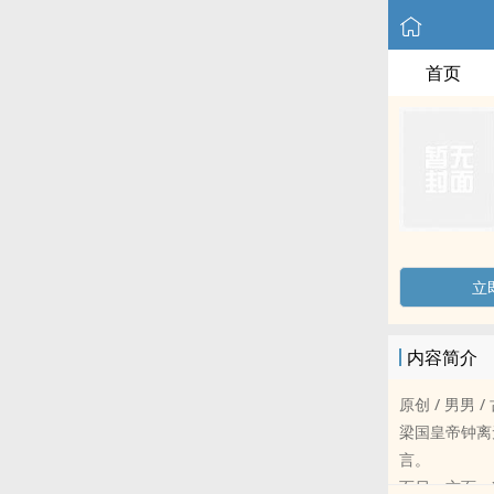
首页
立
内容简介
原创 / 男男 /
梁国皇帝钟离
言。
而另一方面，