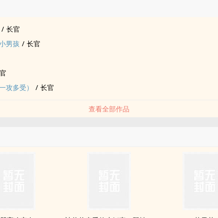
品
白天没听懂的题，然后把他按在不及格的试卷上打肿屁股。
sp，轻微sm，很多道具，1v1
/
长官
国欲事
小男孩
/
长官
貌相同的双生子家主，和后院美人们的故事，年后开这本
官
一攻多受）
/
长官
查看全部作品