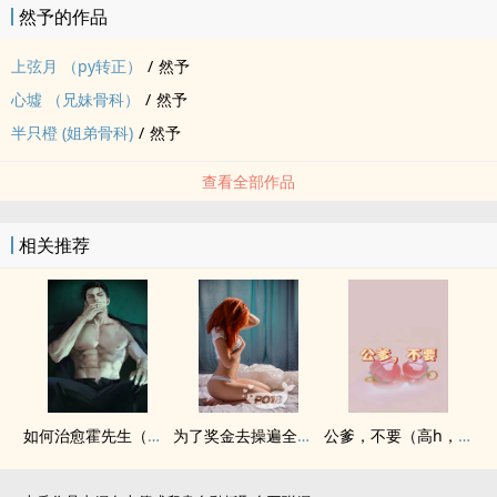
然予的作品
上弦月 （py转正）
/
然予
心墟 （‍‎‌兄‎妹‍‌骨科）
/
然予
半只橙 (姐弟骨科)
/
然予
查看全部作品
相关推荐
如何治愈霍先生（‎高‎‎h‍快穿1v1）
为了奖金去操遍全校男神
公爹，不要（‎高‎‎h‍，‍乱‍‌‎伦‌‎，公媳）