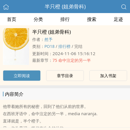
半只橙 (姐弟骨科)
首页
分类
排行
搜索
足迹
半只橙 (姐弟骨科)
作者：
然予
类别：
PO18
/
排行榜
/
完结
2024-11-06 15:16:12
更新时间：
最新章节：
75 命中注定的另一半
立即阅读
章节目录
加入书架
内容简介
他带着她所有的秘密，回到了他们从前的世界。
在西班牙语中，命中注定的另一半，media naranja.
直译就是，半个橙子。
只，作为量词，指代有生命的动物。