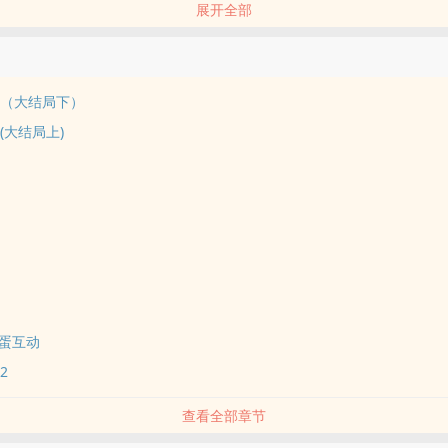
展开全部
受，冷情稳重坚毅内心强大精英大叔受，各种各样年下小狼崽子渣攻，双
 NP / 年下 / ‍肉‌‍文‍‎‎ / 爽文 /
‌‌‍6P（大结局下）
‍6P(大结局上)
蛋互动
2
查看全部章节