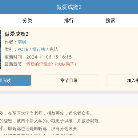
做爱成瘾2
分类
排行
搜索
做爱成瘾2
作者：
南枫
类别：
‍‌P‎‌O‍‌1‍‎‎8‎
/
排行榜
/
完结
2024-11-06 15:16:15
更新时间：
最新章节：
酒后的‌‍‎淫‍‎乱‌‌‍6P（大结局下）
即阅读
章节目录
加入
岁，在军医大学当老师，相貌英俊，追求者众多。
的秘密，被四个新入学的小狼崽子识破，并威胁就范。
‍‎‌到流泪，顾昕远也还是顾昕远，没有分毫改变。
，被玩弄于股掌之间的人，究竟是谁呢？