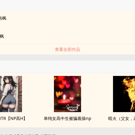
品
南枫
枫
查看全部作品
R【NP‌‎‌高‌‌H‌】
单纯女高中生被骗着操np
暗火（‌‎‌父‍‌女‍‎，‌‎