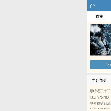
首页
立
内容简介
顾昕远三十三
他是个双性人
即使‎被‎‌操
只是冷情如他