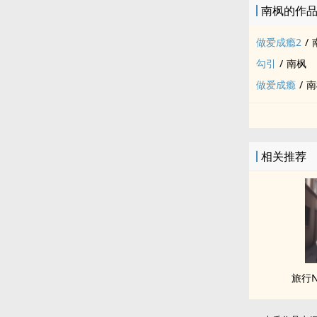
南枫的作
做爱成瘾2
/
勾引
/
南枫
做爱成瘾
/
南
相关推荐
旅行NT