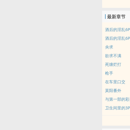
本文NP，总
科，虐攻。
最新章节
标签： ‌‎‌高‌‌H‌ /
酒后的‌‍‎淫‍‎乱
酒后的‌‍‎淫‍‎乱‌‌
央求
欲求不满
死缠烂打
枪手
在车里‍口‎‌‍交‌‍‌
莫阳番外
与第一部的彩
卫生间里的3P