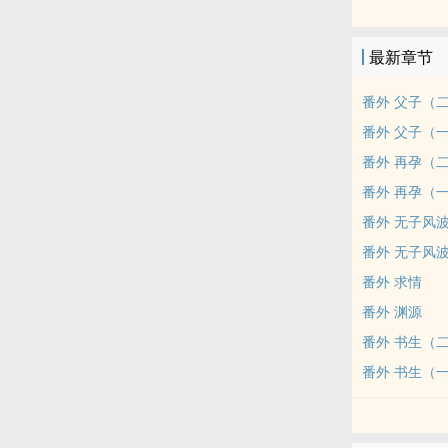
温柔娇弱大表
关于一个狼狗
最新章节
sc 洁党入
点击加入书柜
番外 父子（
本文朝代架空
番外 父子（
剧情为主肉为
番外 再孕（
微博：@我有两
番外 再孕（
爱发电APP同
之前的文：《望
番外 无子风
开或者点开作
番外 无子风
加更目标：
番外 求情
50珠（✓）1
番外 渊源
450珠（✓）5
番外 书生（
1200（✓）1
2000（✓）
番外 书生（
标签： ‌高‎‎H‍‌ 