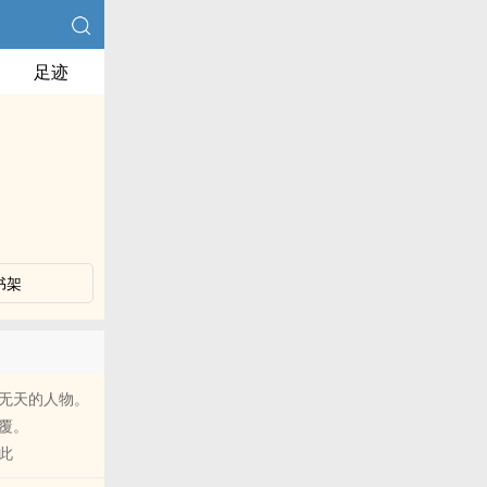
足迹
书架
无天的人物。
覆。
此