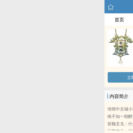
首页
立
内容简介
传闻中京城小
殊不知一朝醉
前魏玄戈：什
后魏玄戈：世