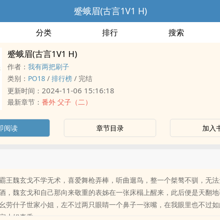
蹙蛾眉(古言1V1 H)
分类
排行
搜索
蹙蛾眉(古言1V1 H)
作者：
我有两把刷子
类别：
PO18
/
排行榜
/
完结
2024-11-06 15:16:18
更新时间：
最新章节：
番外 父子（二）
即阅读
章节目录
加入
霸王魏玄戈不学无术，喜爱舞枪弄棒，听曲遛鸟，整一个桀骜不驯，无法
酒，魏玄戈和自己那向来敬重的表姊在一张床榻上醒来，此后便是天翻地
幺劳什子世家小姐，左不过两只眼睛一个鼻子一张嘴，在我眼里也不过如
家小姐真香