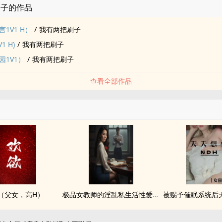
刷子的作品
1V1 H）
/
我有两把刷子
1 H)
/
我有两把刷子
园1V1）
/
我有两把刷子
查看全部作品
‎‍女‌‌‍，‌高‎‎H‍‌）
极品女教师的‎淫‎‍‎乱‌私生活‍‎‌性‎‍‌爱‍故事集
被赐予催眠系统后天