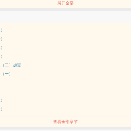
展开全部
姐VS桀骜纨绔小表弟
变忠犬的故事
可收藏 点击我要评分可投珠（每天两颗免费的猪猪哦）
二）
，一切与历史有关的均为参考，看个人喜好，可能会出现多个朝代的制度
一）
辅，坚持日更，不坑，入股不亏。
二）
把brushes 会发更文通知和一些题外话 欢迎来踹
一）
名 同步更新 欢迎投喂
月之舒》 现代校园 武力值max沙雕美女VS腹黑闷骚男神 /books/739
波（二）加更
者专栏即可找到
波（一）
00珠（✓）150珠（✓）200珠（✓）250珠（✓）300珠（✓）350珠（✓
00珠（✓）600（✓）700（✓）800（✓）900（✓）1000（✓）1100
二）
300（✓）1400（✓）1500（✓）1600（✓）1700（✓）1800（✓）19
一）
/ 1V1 / BG / 古代 / 年下 /
查看全部章节