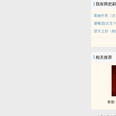
我有两把
看她作死（古言
蹙蛾眉(古言1V
望月之舒（校
相关推荐
欢欲（‍父