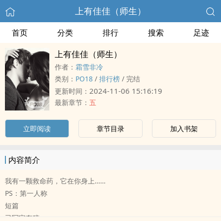
上有佳佳（师生）
首页
分类
排行
搜索
足迹
上有佳佳（师生）
作者：
霜雪非冷
类别：
PO18
/
排行榜
/
完结
2024-11-06 15:16:19
更新时间：
最新章节：
五
立即阅读
章节目录
加入书架
内容简介
我有一颗救命药，它在你身上……
PS：第一人称
短篇
已写完存稿