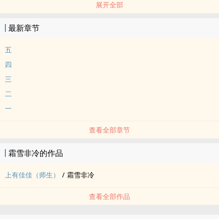
展开全部
标签： 简体版 / ‍高‌‎‍H‍‍ / 年下 /
最新章节
五
四
三
二
一
查看全部章节
霜雪非冷的作品
上有佳佳（师生）
/
霜雪非冷
查看全部作品