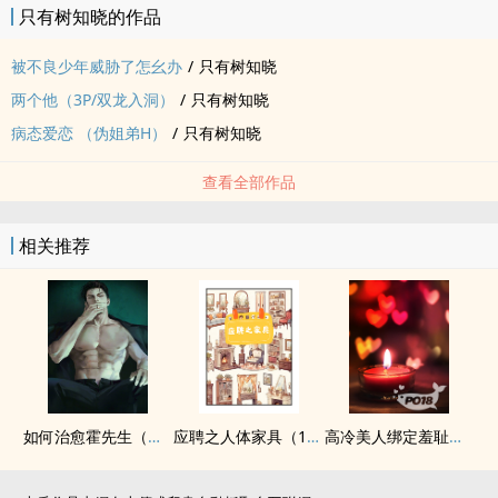
只有树知晓的作品
被不良少年威胁了怎幺办
/
只有树知晓
两个他（3P/双龙入洞）
/
只有树知晓
病态爱恋 （伪姐弟H）
/
只有树知晓
查看全部作品
相关推荐
如何治愈霍先生（‍‌‎高‍‌h‍‎‍快穿1v1）
应聘之人体家具（1V1.物化）
高冷美人绑定羞耻直播系统