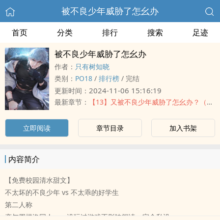
被不良少年威胁了怎幺办
首页
分类
排行
搜索
足迹
被不良少年威胁了怎幺办
作者：
只有树知晓
类别：
PO18
/
排行榜
/
完结
2024-11-06 15:16:19
更新时间：
最新章节：
【13】又被不良少年威胁了怎幺办？（完结）
立即阅读
章节目录
加入书架
内容简介
【免费校园清水甜文】
不太坏的不良少年 vs 不太乖的好学生
第二人称
恋与周棋洛同人——没玩过游戏不影响阅读，完全私设