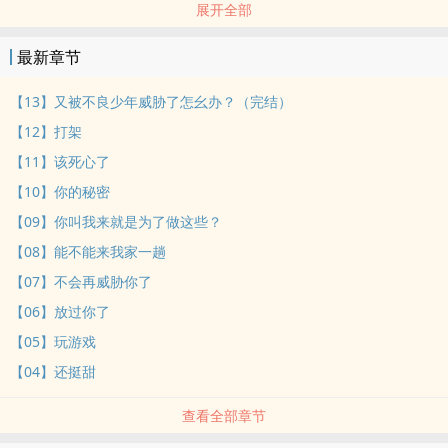
展开全部
旧文了，在po上补个档，3万字左右完结
————————
最新章节
指路正在更新的另一篇文，这篇是有肉~
跪求多多收藏留言~
【13】又被不良少年威胁了怎幺办？（完结）
向家的末世生活（伪骨科NP） /
【12】打架
标签： BG / 同人 / 校园 / 甜文 / 女性向 /
【11】该死心了
【10】你的秘密
【09】你叫我来就是为了做这些？
【08】能不能来我家一趟
【07】不会再威胁你了
【06】放过你了
【05】玩游戏
【04】还挺甜
查看全部章节