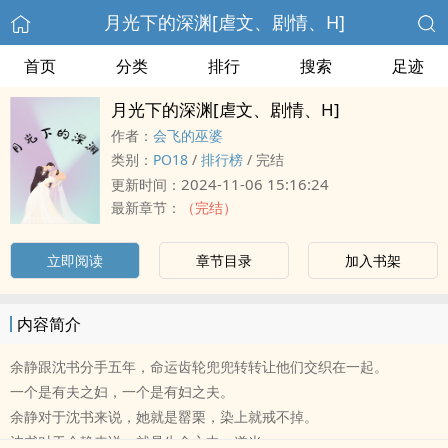
月光下的深渊[虐文、剧情、H]
首页
分类
排行
搜索
足迹
月光下的深渊[虐文、剧情、H]
作者：
会飞的巫婆
类别：
PO18
/
排行榜
/
完结
2024-11-06 15:16:24
更新时间：
最新章节：
（完结）
立即阅读
章节目录
加入书架
内容简介
余静跟沈书分手五年，命运齿轮兜兜转转让他们交织在一起。
一个是有夫之妇，一个是有妇之夫。
余静对于沈书来说，她就是罂栗，染上就戒不掉。
沈书对于余静来说，就是生命之中一道光。