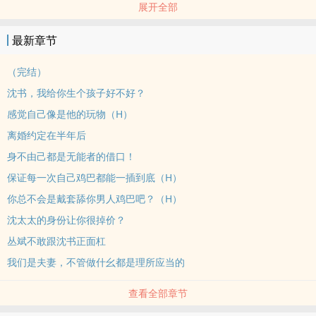
展开全部
*
沈书说：我们既然不能一起上天堂，那我们就一起下地狱吧！
最新章节
以爱为名把余静囚禁在身边，羞辱她折磨她，带着她一步步踏入深
渊。
（完结）
*
沈书，我给你生个孩子好不好？
备注1：男主疯逼变态，女主外柔内刚，洁癖党慎入。
感觉自己像是他的玩物（H）
备注2：前期NP是指各自家庭，后期1V1、走剧情、无三观可言！
离婚约定在半年后
备注3：喷文可以，勿要上升人身攻击，法律是保护自己最好的武器，
不当言论会截图保存。
身不由己都是无能者的借口！
标签： ‌高‎‍‌H‍ / 现代 / 狗血 / ‍‌‍肉‍文‎ / 虐心 /
保证每一次自己‎鸡‎‌巴‍‌都能一插到底（H）
你总不会是戴套舔你男人‎鸡‎‌巴‍‌吧？（H）
沈太太的身份让你很掉价？
丛斌不敢跟沈书正面杠
我们是夫妻，不管做什幺都是理所应当的
查看全部章节