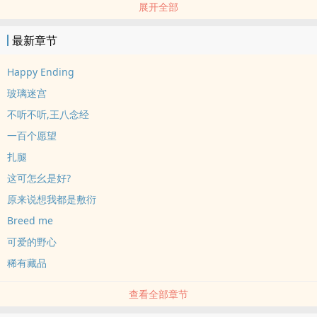
展开全部
人咋舌的秘密；
他帅气皮囊下，藏着一整面墙的疯狂......
最新章节
【剧情＋肉】
#都市#1V1#‎调‍‍‎教‍‍‌#养成#野草女主#非双C#破镜重圆（某种意义上）
Happy Ending
玻璃迷宫
不听不听,王八念经
一百个愿望
扎腿
这可怎幺是好?
原来说想我都是敷衍
Breed me
可爱的野心
稀有藏品
查看全部章节