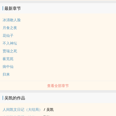
最新章节
冰清吻人脸
月食之夜
花仙子
不入神坛
贾瑞之死
蘅芜苑
病中仙
归来
查看全部章节
吴凯的作品
人间凯文日记（大结局）
/
吴凯