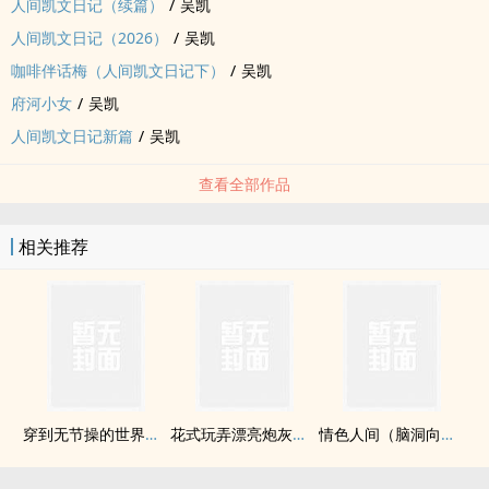
人间凯文日记（续篇）
/
吴凯
人间凯文日记（2026）
/
吴凯
咖啡伴话梅（人间凯文日记下）
/
吴凯
府河小女
/
吴凯
人间凯文日记新篇
/
吴凯
查看全部作品
相关推荐
穿到无节操的世界（主攻/重口）
花式玩弄漂亮炮灰【快穿np】
‎‌‍情‎色‎‎‌人间（脑洞向，粗口肉短篇）