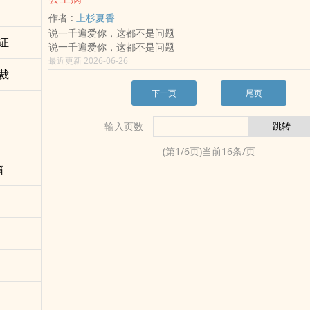
作者 :
上杉夏香
说一千遍爱你，这都不是问题
证
说一千遍爱你，这都不是问题
最近更新 2026-06-26
裁
下一页
尾页
输入页数
(第
1
/
6
页)当前
16
条/页
箱