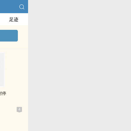
足迹
时停
4