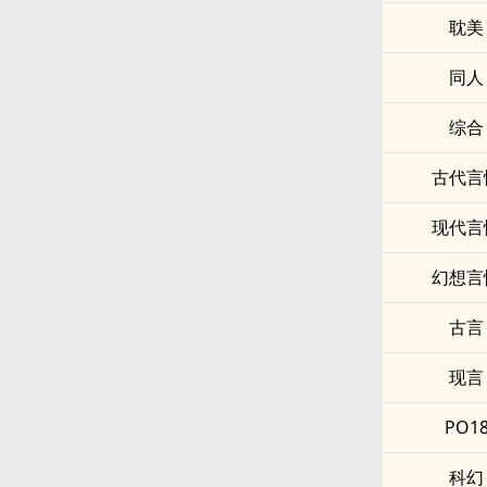
耽美
同人
综合
古代言
现代言
幻想言
古言
现言
PO1
科幻