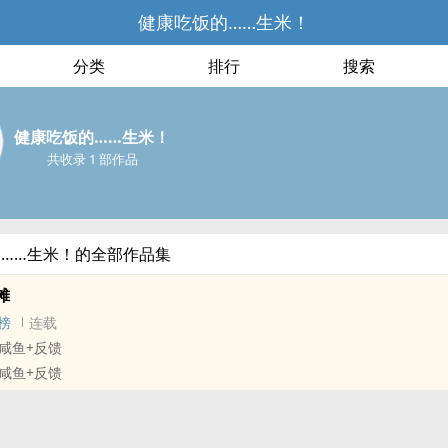
健康吃饭的……生米！
分类
排行
搜索
健康吃饭的……生米！
共收录 1 部作品
……生米！的全部作品集
摊
榜
连载
咸鱼+反馈
咸鱼+反馈