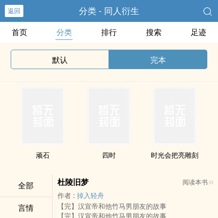
分类 - 同人衍生
返回
首页
分类
排行
搜索
足迹
默认
完本
顽石
四时
时光会把亮雕刻
杜陵旧梦
阅读本书
全部
作者 :
掉入轻舟
【完】汉宣帝和他竹马男朋友的故事
言情
【完】汉宣帝和他竹马男朋友的故事