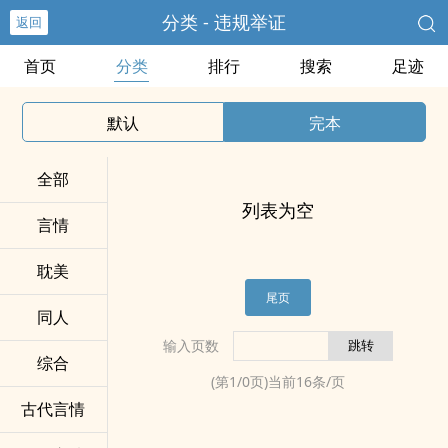
分类 - 违规举证
返回
首页
分类
排行
搜索
足迹
默认
完本
全部
列表为空
言情
耽美
尾页
同人
输入页数
综合
(第
1
/
0
页)当前
16
条/页
古代言情