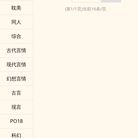
耽美
(第
1
/
1
页)当前
16
条/页
同人
综合
古代言情
现代言情
幻想言情
古言
现言
PO18
科幻