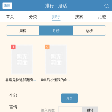
排行 - 鬼话
返回
首页
分类
排行
搜索
足迹
周榜
月榜
总榜
靠送鬼快递我翻身当老板
18年后才懂我的命是借的
全部
尾页
言情
输入页数