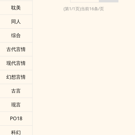
耽美
(第
1
/
1
页)当前
16
条/页
同人
综合
古代言情
现代言情
幻想言情
古言
现言
PO18
科幻