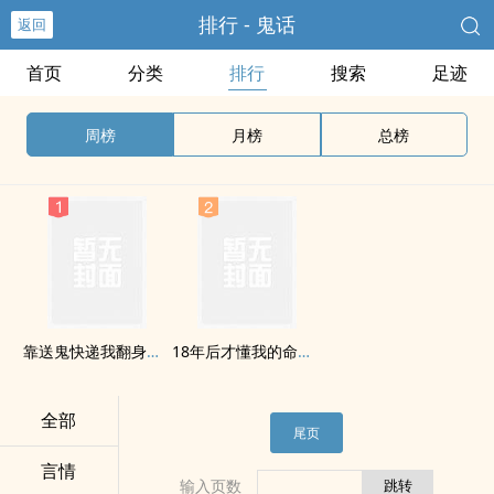
排行 - 鬼话
返回
首页
分类
排行
搜索
足迹
周榜
月榜
总榜
靠送鬼快递我翻身当老板
18年后才懂我的命是借的
全部
尾页
言情
输入页数